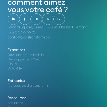
comment aimez-
vous votre café ?
Temara Square, Bureau 303, Av Hassan II, Temara
+212 5 37 79 99 26
contact@digitransform.co
Expertises
Développement mobile
Développement Web
Cloud
Data & IA
Entreprise
À propos de digitransform
Ressources
Actualités